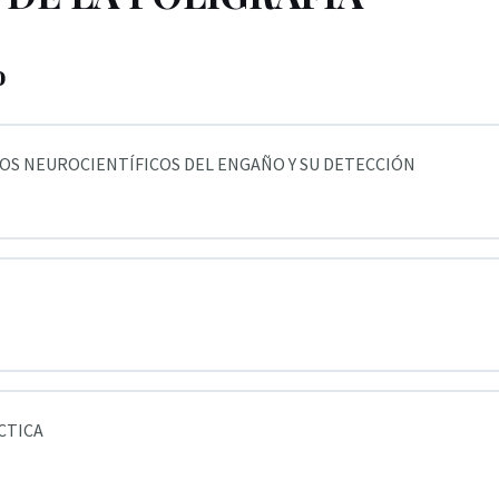
o
OS NEUROCIENTÍFICOS DEL ENGAÑO Y SU DETECCIÓN
ción
O NEUROCIENTÍFICO DE LA PRUEBA CIT – INTRODUCCIÓN
ción
CTICA
 NEUROCIENTÍFICO DE LA PRUEBA CIT – INTRODUCCIÓN DEMO
2 (CALIFICACIÓN) DEMO