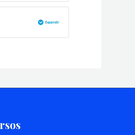
Expandir
DEMO
ódulo 1 DEMO
ursos