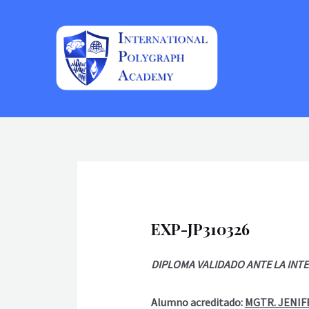
Ir
al
contenido
EXP-JP310326
DIPLOMA VALIDADO ANTE LA INT
Alumno acreditado:
MGTR. JENIF