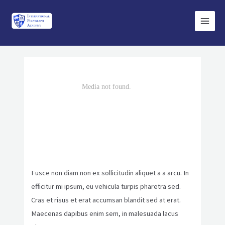
Ir
Main
al
Menu
contenido
Navegación
de
entradas
Fusce non diam non ex sollicitudin aliquet a a arcu. In
efficitur mi ipsum, eu vehicula turpis pharetra sed.
Cras et risus et erat accumsan blandit sed at erat.
Maecenas dapibus enim sem, in malesuada lacus