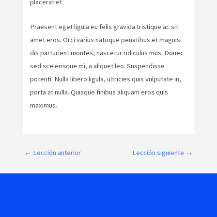
placerat et.
Praesent eget ligula eu felis gravida tristique ac sit
amet eros. Orci varius natoque penatibus et magnis
dis parturient montes, nascetur ridiculus mus. Donec
sed scelerisque mi, a aliquet leo. Suspendisse
potenti. Nulla libero ligula, ultricies quis vulputate in,
porta at nulla. Quisque finibus aliquam eros quis
maximus.
←
Lección anterior
Lección siguiente
→