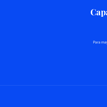
Capa
Para may