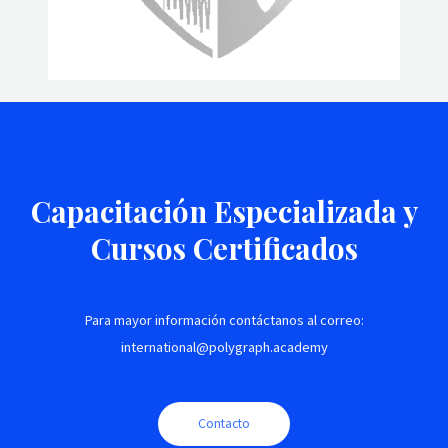
Capacitación Especializada y
Cursos Certificados
Para mayor información contáctanos al correo:
international@polygraph.academy
Contacto