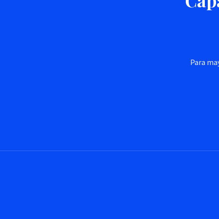
Capa
Para may