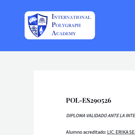
Ir
al
contenido
POL-ES290526
DIPLOMA VALIDADO ANTE LA INT
Alumno acreditado:
LIC. ERIKA 