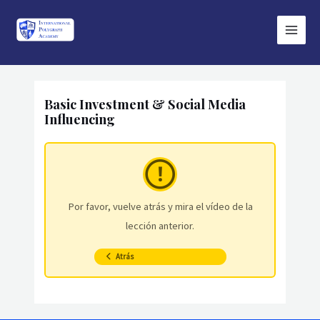
Ir
Main
al
Menu
contenido
Basic Investment & Social Media
Influencing
Por favor, vuelve atrás y mira el vídeo de la
lección anterior.
Atrás