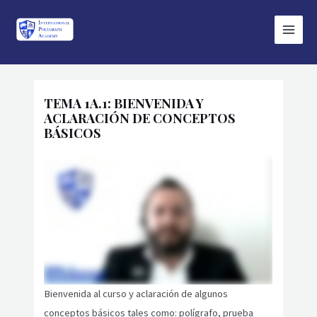
Ir
Main
al
Menu
contenido
TEMA 1A.1: BIENVENIDA Y
ACLARACIÓN DE CONCEPTOS
BÁSICOS
Bienvenida al curso y aclaración de algunos
conceptos básicos tales como: polígrafo, prueba