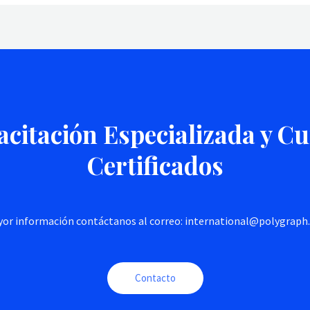
citación Especializada y C
Certificados
or información contáctanos al correo: international@polygrap
Contacto