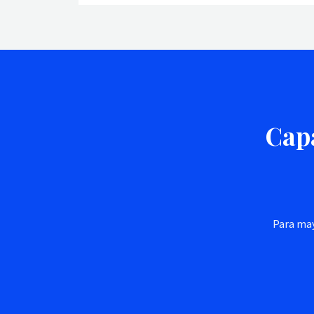
Capa
Para may