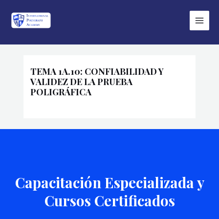
Ir
Main
al
Menu
contenido
TEMA 1A.10: CONFIABILIDAD Y
VALIDEZ DE LA PRUEBA
POLIGRÁFICA
Capacitación Especializada y
Cursos Certificados