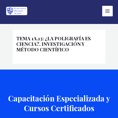
Ir
Main
al
Menu
contenido
TEMA 1A.13: ¿LA POLIGRAFÍA ES
CIENCIA?, INVESTIGACIÓN Y
MÉTODO CIENTÍFICO
Capacitación Especializada y
Cursos Certificados