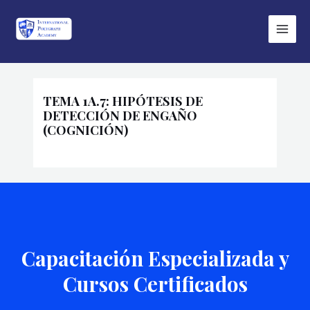
Ir
Main
al
Menu
contenido
TEMA 1A.7: HIPÓTESIS DE
DETECCIÓN DE ENGAÑO
(COGNICIÓN)
Capacitación Especializada y
Cursos Certificados