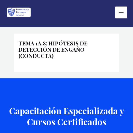
Ir
Main
al
Menu
contenido
TEMA 1A.8: HIPÓTESIS DE
DETECCIÓN DE ENGAÑO
(CONDUCTA)
Capacitación Especializada y
Cursos Certificados