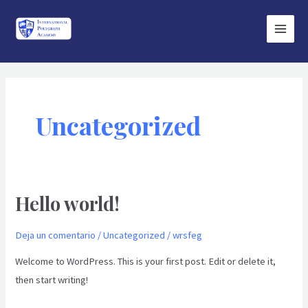
Ir
Main
al
Menu
contenido
Uncategorized
Hello world!
Hello
world!
Deja un comentario
/
Uncategorized
/
wrsfeg
Welcome to WordPress. This is your first post. Edit or delete it,
then start writing!