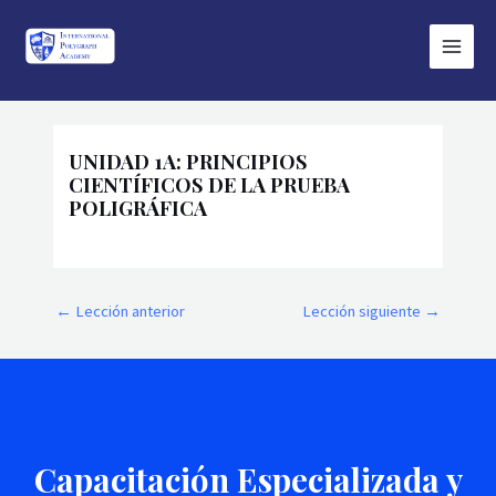
Ir
Main
al
Menu
contenido
Navegación
de
UNIDAD 1A: PRINCIPIOS
entradas
CIENTÍFICOS DE LA PRUEBA
POLIGRÁFICA
←
Lección anterior
Lección siguiente
→
Capacitación Especializada y